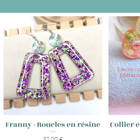
Franny - Boucles en résine
Collier e
Prix
32,00 €