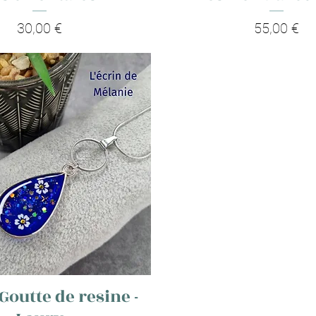
Prix
Prix
30,00 €
55,00 €
 Goutte de resine -