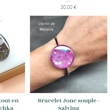
Prix
30,00 €
tout en
Bracelet Jonc souple -
uchka
Salvina