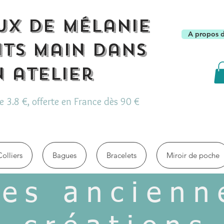
ux de Mélanie
A propos 
its main dans
 atelier
de 3.8 €, offerte en France dès 90 €
Colliers
Bagues
Bracelets
Miroir de poche
es ancienn