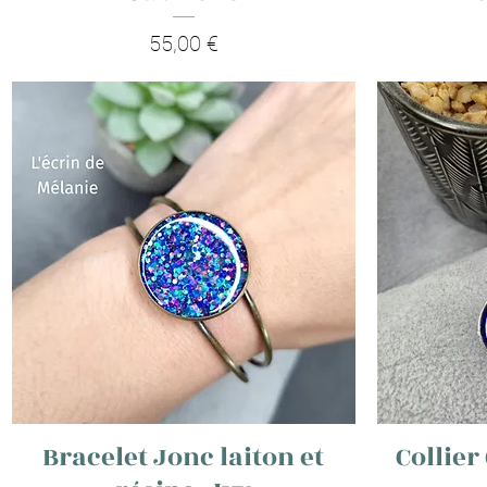
Prix
55,00 €
Bracelet Jonc laiton et
Collier