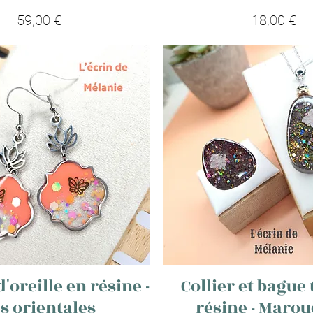
Prix
Prix
59,00 €
18,00 €
'oreille en résine -
Collier et bague 
s orientales
résine - Maro