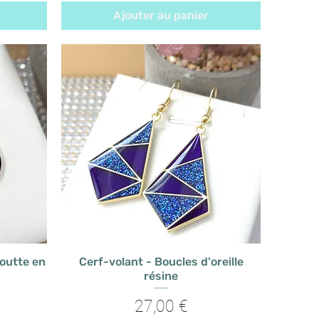
Ajouter au panier
goutte en
Cerf-volant - Boucles d'oreille
résine
Prix
27,00 €