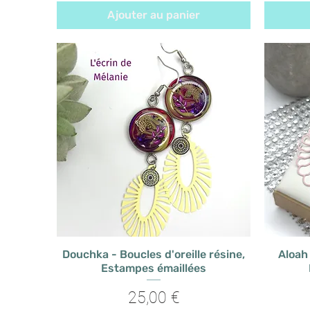
Ajouter au panier
Douchka - Boucles d'oreille résine,
Aloah 
Estampes émaillées
Prix
25,00 €