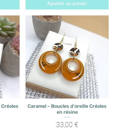
Ajouter au panier
e Créoles
Caramel - Boucles d'oreille Créoles
en résine
Prix
33,00 €