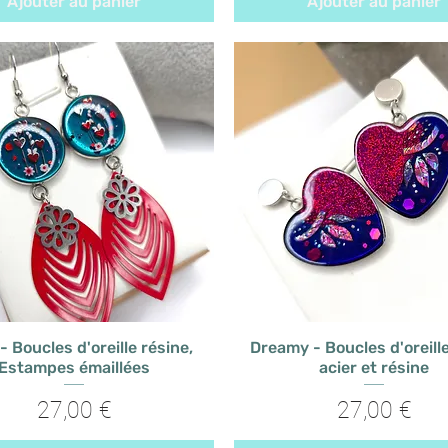
Ajouter au panier
Ajouter au panier
 Boucles d'oreille résine,
Dreamy - Boucles d'oreill
Estampes émaillées
acier et résine
Prix
Prix
27,00 €
27,00 €