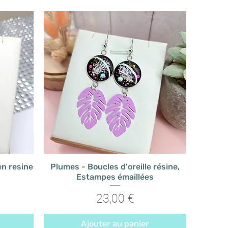
en resine
Plumes - Boucles d'oreille résine,
Estampes émaillées
Prix
23,00 €
Ajouter au panier