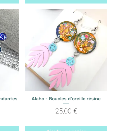
endantes
Alaho - Boucles d'oreille résine
Prix
25,00 €