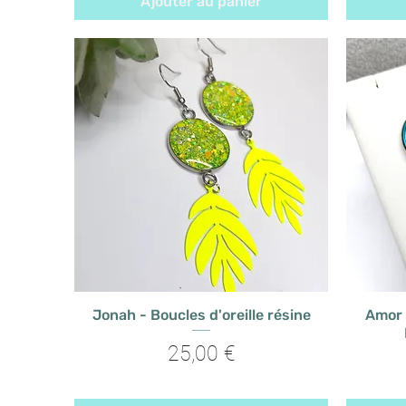
Ajouter au panier
Jonah - Boucles d'oreille résine
Amor -
Prix
25,00 €