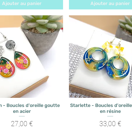
Ajouter au panier
Ajouter au panier
- Boucles d'oreille goutte
Starlette - Boucles d'oreill
en acier
en résine
Prix
Prix
27,00 €
33,00 €