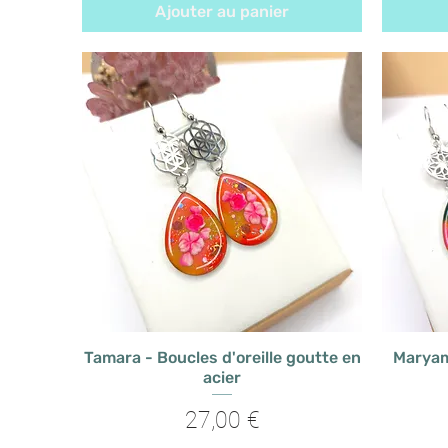
Ajouter au panier
Tamara - Boucles d'oreille goutte en
Maryam 
acier
Prix
27,00 €