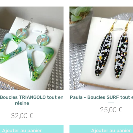
 Boucles TRIANGOLO tout en
Paula - Boucles SURF tout 
résine
Prix
25,00 €
Prix
32,00 €
Ajouter au panier
Ajouter au panier