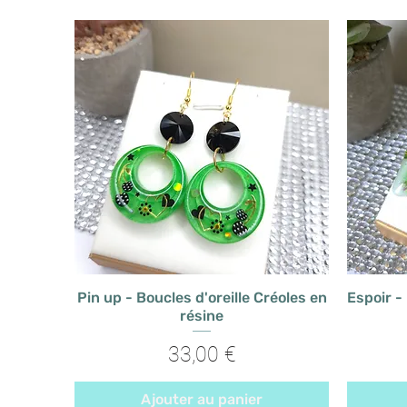
Pin up - Boucles d'oreille Créoles en
Espoir -
résine
Prix
33,00 €
Ajouter au panier