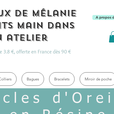
ux de Mélanie
A propos 
its main dans
 atelier
de 3.8 €, offerte en France dès 90 €
Colliers
Bagues
Bracelets
Miroir de poche
cles d'Orei