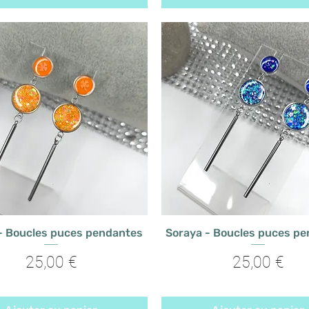
- Boucles puces pendantes
Soraya - Boucles puces p
Prix
Prix
25,00 €
25,00 €