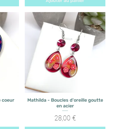
Ajouter au panier
e coeur
Mathilda - Boucles d'oreille goutte
en acier
Prix
28,00 €