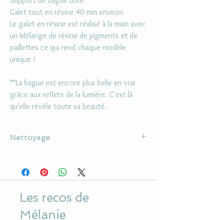
Support de bague doré
Galet tout en résine 40 mm environ
Le galet en résine est réalisé à la main avec
un Mélange de résine de pigments et de
paillettes ce qui rend chaque modèle
unique !
**La bague est encore plus belle en vrai
grâce aux reflets de la lumière. C'est là
qu'elle révèle toute sa beauté.
Nettoyage
Ne pas utiliser d'alcool ou de solvant pour la
nettoyer
Utiliser un chiffon doux pour le cabochon en
résine
Les recos de
Eviter le parfum et contact avec l'eau
Mélanie