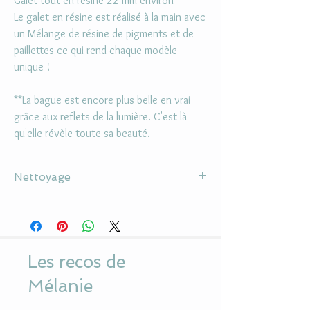
Galet tout en résine 22 mm environ
Le galet en résine est réalisé à la main avec
un Mélange de résine de pigments et de
paillettes ce qui rend chaque modèle
unique !
**La bague est encore plus belle en vrai
grâce aux reflets de la lumière. C'est là
qu'elle révèle toute sa beauté.
Nettoyage
Ne pas utiliser d'alcool ou de solvant pour la
nettoyer
Utiliser un chiffon doux pour le cabochon en
résine
Les recos de
Eviter le parfum et contact avec l'eau
Mélanie