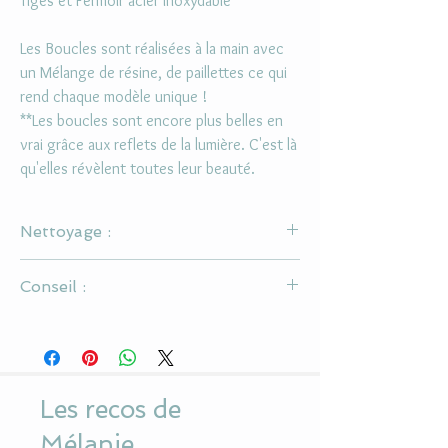
Tiges et Fermoir acier inoxydable
Les Boucles sont réalisées à la main avec
un Mélange de résine, de paillettes ce qui
rend chaque modèle unique !
**Les boucles sont encore plus belles en
vrai grâce aux reflets de la lumière. C'est là
qu'elles révèlent toutes leur beauté.
Nettoyage :
Ne pas utiliser d'alcool ou de solvant pour la
Conseil :
nettoyer
Utiliser un chiffon doux pour le cabochon en
Il s'agit d'un bijou en résine, il est donc conseillé
résine
de ne pas le mouiller et de mettre du parfum
avant de le porter.
Les recos de
Mélanie