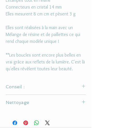
Estampes tout en résine
Connecteurs en cristal 14 mm
Elles mesurent 8 cm cm et pèsent 3 g
Elles sont réalisées à la main avec un
Mélange de résine et de paillettes ce qui
rend chaque modèle unique !
**Les boucles sont encore plus belles en
vrai grâce aux reflets de la lumière. C'est là
qu'elles révèlent toutes leur beauté.
Conseil :
Il s'agit d'un bijou en résine, il est donc conseillé
Nettoyage
de ne pas le mouiller et de mettre du parfum
avant de le porter.
Ne pas utiliser d'alcool ou de solvant pour la
nettoyer
Utiliser un chiffon doux pour le cabochon en