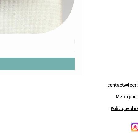
Rêveuse - Bague petit GALET ré
Prix
23,00 €
contact@lecr
Merci pour
Politique de 