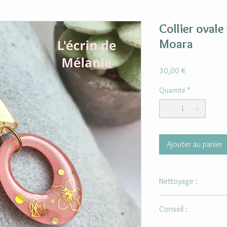
Collier ovale
Moara
Prix
30,00 €
Quantité
*
Ajouter au panier
Nettoyage :
Ne pas utiliser d'alcoo
Conseil :
Utiliser un chiffon dou