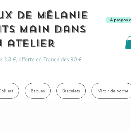
ux de Mélanie
A propos 
its main dans
 atelier
de 3.8 €, offerte en France dès 90 €
Colliers
Bagues
Bracelets
Miroir de poche