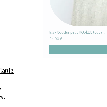
Isis - Boucles petit TRAPÈZE tout en 
Prix
24,00 €
lanie
4
 788