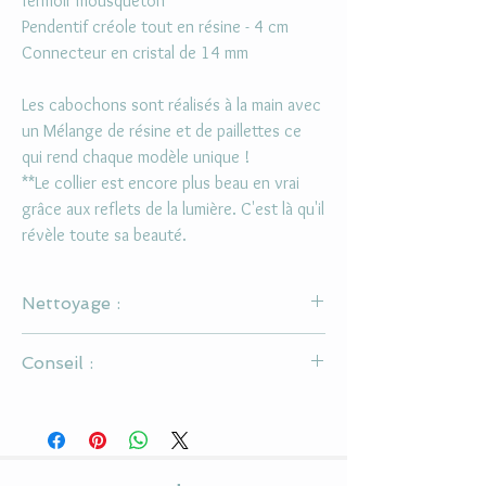
fermoir mousqueton
Pendentif créole tout en résine - 4 cm
Connecteur en cristal de 14 mm
Les cabochons sont réalisés à la main avec
un Mélange de résine et de paillettes ce
qui rend chaque modèle unique !
**Le collier est encore plus beau en vrai
grâce aux reflets de la lumière. C'est là qu'il
révèle toute sa beauté.
Nettoyage :
Ne pas utiliser d'alcool ou de solvant pour la
Conseil :
nettoyer
Utiliser un chiffon doux pour le cabochon en
Il s'agit d'un bijou en résine, il est donc conseillé
résine
de ne pas le mouiller et de mettre du parfum
avant de le porter.