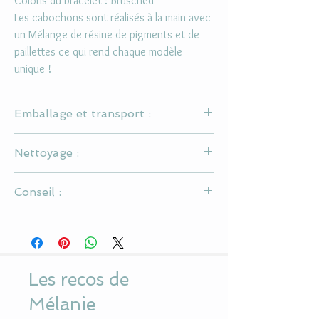
Coloris du bracelet : Brusched
Les cabochons sont réalisés à la main avec
un Mélange de résine de pigments et de
paillettes ce qui rend chaque modèle
unique !
Emballage et transport :
Chaque Bijou est livré dans son sachet
Nettoyage :
organza
Boîte cadeau sur simple demande
Ne pas utiliser d'alcool ou de solvant pour la
Envoi dans enveloppe bulles ou carton avec
Conseil :
nettoyer
bulles
Utiliser un chiffon doux pour le cabochon en
Il s'agit d'un bijou en laiton et résine, il est donc
résine
conseillé de ne pas le mouiller et de mettre du
parfum avant de le porter.
Les recos de
Mélanie