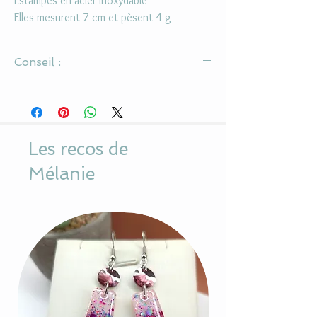
Estampes en acier inoxydable
Elles mesurent 7 cm et pèsent 4 g
Conseil :
Il s'agit d'un bijou fantaisie, il est donc conseillé
de ne pas le mouiller et de mettre du parfum
avant de le porter.
Les recos de
Mélanie