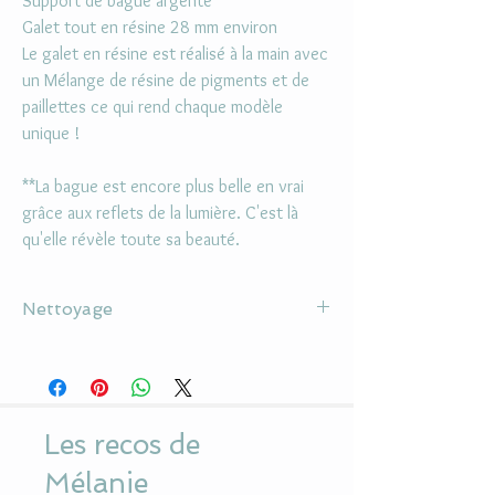
Support de bague argenté
Galet tout en résine 28 mm environ
Le galet en résine est réalisé à la main avec
un Mélange de résine de pigments et de
paillettes ce qui rend chaque modèle
unique !
**La bague est encore plus belle en vrai
grâce aux reflets de la lumière. C'est là
qu'elle révèle toute sa beauté.
Nettoyage
Ne pas utiliser d'alcool ou de solvant pour la
nettoyer
Utiliser un chiffon doux pour le cabochon en
résine
Les recos de
Eviter le parfum et contact avec l'eau
Mélanie